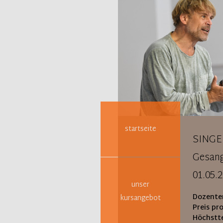
Navigation
überspringen
startseite
SINGE
Gesang
01.05.
unser
Dozente
kursangebot
Preis pr
Höchstte