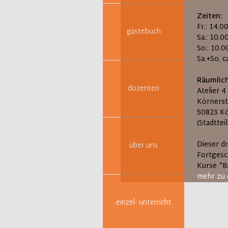
Zeiten:
Fr.: 14.0
gästebuch
Sa.: 10.0
So.: 10.0
Sa.+So. 
Räumlich
dozenten
Atelier 4
Körnerst
50823 K
(Stadttei
Dieser d
über uns
Fortgesc
Kurse "Ba
mehr zu 
einzel- unterricht