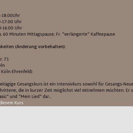
0-18.00Uhr
0-17.00 Uhr
0-16.00 Uhr
ca. 60 Minuten Mittagspause; Fr. "verlängerte" Kaffeepause
keiten (Änderung vorbehalten):
r. 71
öln
l Köln-Ehrenfeld)
reitägige Gesangskurs ist ein Intensivkurs sowohl für Gesangs-Neue
hrittene, die in kurzer Zeit möglichst viel mitnehmen möchten. Er s
sic" und "Mein Lied" dar...
diesem Kurs