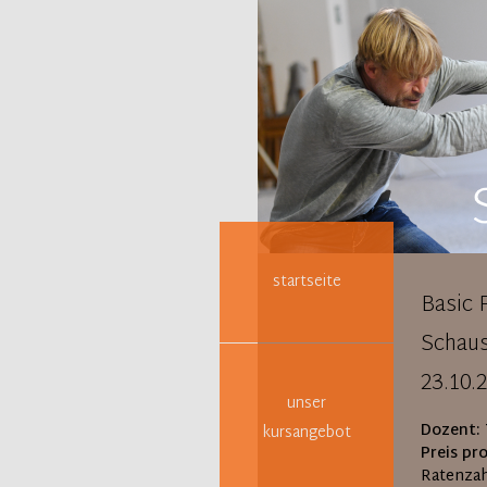
Navigation
überspringen
startseite
Basic 
Schaus
23.10.
unser
Dozent:
kursangebot
Preis pr
Ratenzah