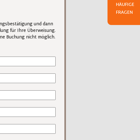
HÄUFIGE
FRAGEN
ungsbestätigung und dann
dung für Ihre Überweisung.
eine Buchung nicht möglich.
icht):
derholbarkeit, Untertext u.a.)
n mitgebracht werden)