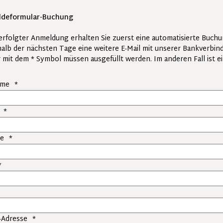
deformular-Buchung
erfolgter Anmeldung erhalten Sie zuerst eine automatisierte Buch
halb der nächsten Tage eine weitere E-Mail mit unserer Bankverbin
r mit dem * Symbol müssen ausgefüllt werden. Im anderen Fall ist 
ame
*
chtfeld
*
chtfeld
to (teilnehmer), weitere fotos in der galerie
se
*
chtfeld
chwerpunkte des 3-tägigen Schauspieltraining (Schauspielunterr
*
auspielerische Theorie und Technik (Situation, Wahrhaftigkeit, Wie
chtfeld
em- und Sprechtechnik
rpersprache, Bühnenpräsenz
chtfeld
nsibilisierungs- und Konzentrationsübungen
rtnerübungen (Auseinandersetzung, Konfliktfähigkeit)
l-Adresse
*
xtarbeit (Texte werden vom Kursleiter im Kurs verteilt und könne