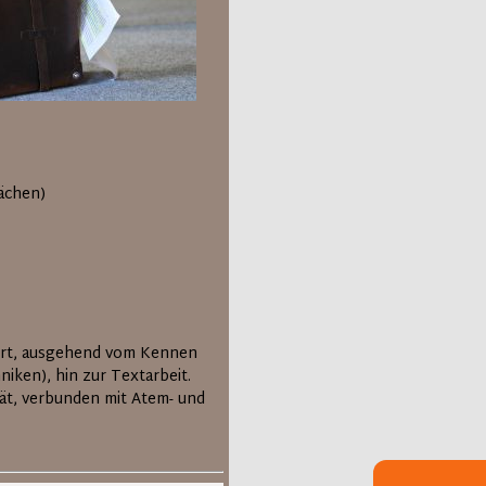
ächen)
ührt, ausgehend vom Kennen
iken), hin zur Textarbeit.
tät, verbunden mit Atem- und