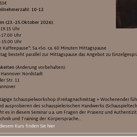
133€
eilnehmerzahl:
10-12
en (23.-25.Oktober 2026):
-19.15 Uhr
0-17.00 Uhr
0-15.00 Uhr
ze Kaffeepause"; Sa.+So. ca. 60 Minuten Mittagspause
tag besteht parallel zur Mittagspause das Angebot zu Einzelgespr
hkeiten
(Änderung vorbehalten):
 Hannover Nordstadt
er Str. 11
annover
-tägige Schauspielworkshop (Freitagnachmittag + Wochenende) f
nd ausprobieren des schauspielerischen Handwerks (Schauspieltechn
ht es in diesem Seminar u.a. um Fragen der Präsenz und Authentizi
chnik und Training der Körpersprache...
diesem Kurs finden Sie hier