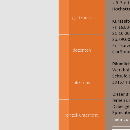
z.B. 3 x 
Höchstt
gästebuch
Kurszeit
Fr: 16.00
Sa: 10.0
So: 09.0
Fr. "kur
dozenten
(am Sonn
Räumlic
Werkhof
Schaufeld
30157 H
über uns
Dieser 3
lernen u
Dabei ge
Sprechte
einzel- unterricht
mehr zu 