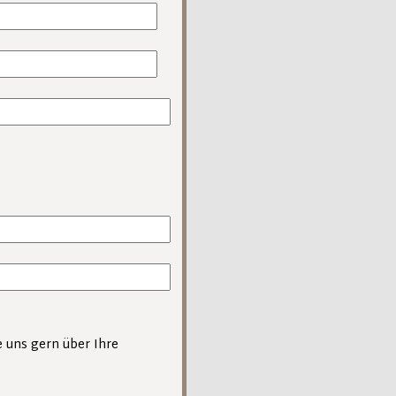
barkeit herzustellen?
andersetzung und
geeignet?
e uns gern über Ihre
 an einer Schauspielschule