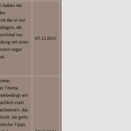
n haben mir
des
nd das in nur
dlagen, die
anchmal nur
07.12.2017
ndung mit einer
anzen sogar
at.
homas
das Thema
emiebedingt ein
chlich statt.
Fachwissen, das
ttelt. Sie geht
ktische Tipps