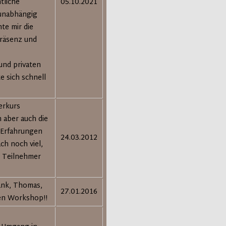
tliche
05.10.2021
 unabhängig
te mir die
Präsenz und
 und privaten
e sich schnell
erkurs
n aber auch die
 Erfahrungen
24.03.2012
ch noch viel,
e Teilnehmer
Dank, Thomas,
27.01.2016
en Workshop!!