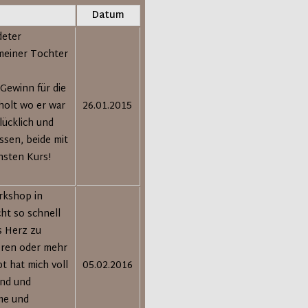
Datum
deter
meiner Tochter
Gewinn für die
holt wo er war
26.01.2015
lücklich und
ssen, beide mit
hsten Kurs!
rkshop in
cht so schnell
s Herz zu
ieren oder mehr
t hat mich voll
05.02.2016
end und
me und