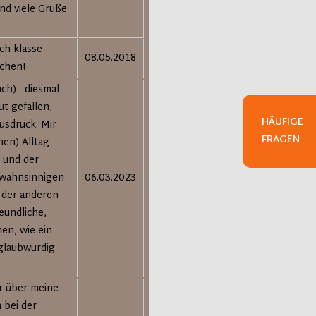
nd viele Grüße
ch klasse
08.05.2018
achen!
ch) - diesmal
t gefallen,
HÄUFIGE
usdruck. Mir
FRAGEN
hen) Alltag
 und der
 wahnsinnigen
06.03.2023
 der anderen
eundliche,
hen, wie ein
 glaubwürdig
r über meine
 bei der