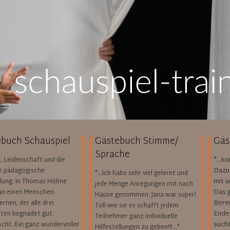
buch Schauspiel
Gästebuch Stimme/
Gäs
Sprache
"...k
t, Leidenschaft und die
Dazu
le pädagogische
"...Ich habe sehr viel gelernt und
mit u
lung. In Thomas Höhne
jede Menge Anregungen mit nach
Das 
n einen Menschen
Hause genommen. Jana war super!
Bere
rnen, der alle drei
Toll wie sie es schafft jedem
Ende.
iten begnadet gut
Teilnehmer ganz individuelle
süchti
scht. Ein ganz wundervoller
Hilfestellungen zu geben!!!..."