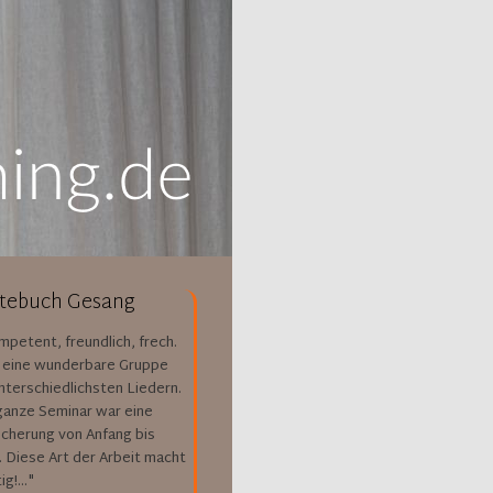
tebuch Gesang
ompetent, freundlich, frech.
 eine wunderbare Gruppe
nterschiedlichsten Liedern.
ganze Seminar war eine
icherung von Anfang bis
 Diese Art der Arbeit macht
g!..."