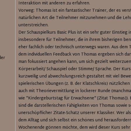
Interaktion mit anderen zu erfahren.
Vorweg: Thomas ist ein fantastischer Trainer, der es vers
natürlichen Art die Teilnehmer mitzunehmen und die Lehr
unterstreichen.
Der Schauspielkurs Basic Plus ist ein sehr guter Einstieg 
insbesondere für Teilnehmer, die in ihrem bisherigen be
eher fachlich oder technisch unterwegs waren. Aus dem 
dem individuellen Feedback von Thomas ergeben sich da
der
man fokussiert angehen kann, um sich gezielt weiterzuent
Körperarbeit/ Schauspiel oder Stimme/ Sprache. Der Kurs 
kurzweilig und abwechslungsreich gestaltet mit viel Bew
spielerischen Übungen (z. B. der Klatschkreis) nützlichen
auch mit Theorievermittlung in lockerer Runde (manchmal
wie "Kindergeburtstag für Erwachsene" [Zitat Thomas]).
sind die darstellerischen Fähigkeiten von Thomas sowie 
unerschöpflicher Zitate-Schatz unserer Klassiker. Wer als
dem Alltag und sich selbst ein schönes und herausforder
Wochenende gönnen möchte, dem wird dieser Kurs sehr g