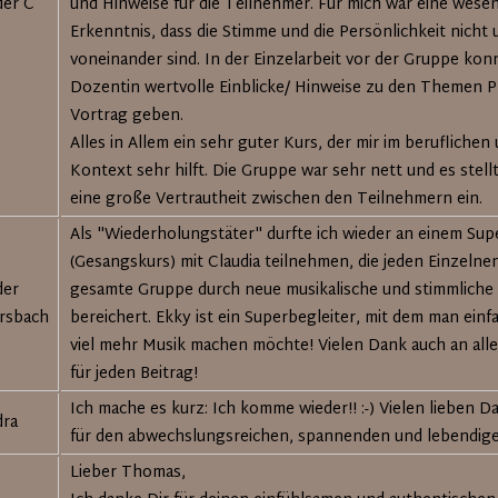
der C
und Hinweise für die Teilnehmer. Für mich war eine wesen
Erkenntnis, dass die Stimme und die Persönlichkeit nicht
voneinander sind. In der Einzelarbeit vor der Gruppe konn
Dozentin wertvolle Einblicke/ Hinweise zu den Themen 
Vortrag geben.
Alles in Allem ein sehr guter Kurs, der mir im beruflichen
Kontext sehr hilft. Die Gruppe war sehr nett und es stellt
eine große Vertrautheit zwischen den Teilnehmern ein.
Als "Wiederholungstäter" durfte ich wieder an einem Sup
(Gesangskurs) mit Claudia teilnehmen, die jeden Einzelne
der
gesamte Gruppe durch neue musikalische und stimmliche
rsbach
bereichert. Ekky ist ein Superbegleiter, mit dem man einfa
viel mehr Musik machen möchte! Vielen Dank auch an all
für jeden Beitrag!
Ich mache es kurz: Ich komme wieder!! :-) Vielen lieben 
dra
für den abwechslungsreichen, spannenden und lebendig
Lieber Thomas,