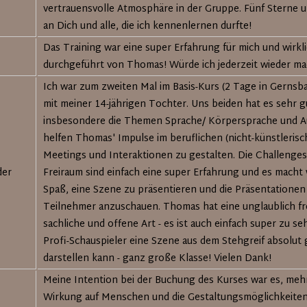
vertrauensvolle Atmosphäre in der Gruppe. Fünf Sterne u
an Dich und alle, die ich kennenlernen durfte!
Das Training war eine super Erfahrung für mich und wirkli
durchgeführt von Thomas! Würde ich jederzeit wieder m
Ich war zum zweiten Mal im Basis-Kurs (2 Tage in Gernsba
mit meiner 14-jährigen Tochter. Uns beiden hat es sehr gu
insbesondere die Themen Sprache/ Körpersprache und A
helfen Thomas' Impulse im beruflichen (nicht-künstlerisc
Meetings und Interaktionen zu gestalten. Die Challenges
der
Freiraum sind einfach eine super Erfahrung und es macht
Spaß, eine Szene zu präsentieren und die Präsentationen
Teilnehmer anzuschauen. Thomas hat eine unglaublich fr
sachliche und offene Art - es ist auch einfach super zu se
Profi-Schauspieler eine Szene aus dem Stehgreif absolut
darstellen kann - ganz große Klasse! Vielen Dank!
Meine Intention bei der Buchung des Kurses war es, meh
Wirkung auf Menschen und die Gestaltungsmöglichkeiten