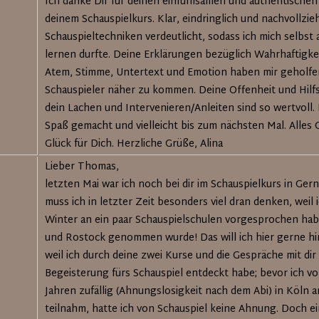
Ich danke Dir für deinen einfühlsamen und authentische
deinem Schauspielkurs. Klar, eindringlich und nachvollzie
Schauspieltechniken verdeutlicht, sodass ich mich selbst
lernen durfte. Deine Erklärungen bezüglich Wahrhaftigke
Atem, Stimme, Untertext und Emotion haben mir geholfe
Schauspieler näher zu kommen. Deine Offenheit und Hilfs
dein Lachen und Intervenieren/Anleiten sind so wertvoll. 
Spaß gemacht und vielleicht bis zum nächsten Mal. Alles G
Glück für Dich. Herzliche Grüße, Alina
Lieber Thomas,
letzten Mai war ich noch bei dir im Schauspielkurs in Ger
muss ich in letzter Zeit besonders viel dran denken, weil 
Winter an ein paar Schauspielschulen vorgesprochen hab
und Rostock genommen wurde! Das will ich hier gerne hi
weil ich durch deine zwei Kurse und die Gespräche mit dir
Begeisterung fürs Schauspiel entdeckt habe; bevor ich vo
Jahren zufällig (Ahnungslosigkeit nach dem Abi) in Köln 
teilnahm, hatte ich von Schauspiel keine Ahnung. Doch