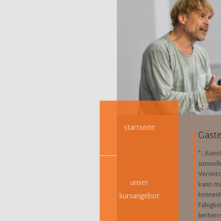
Navigation
überspringen
startseite
Gäste
"...Kuns
sinnvol
Vermitt
unser
kann ma
kennenle
kursangebot
Fähigke
berherr