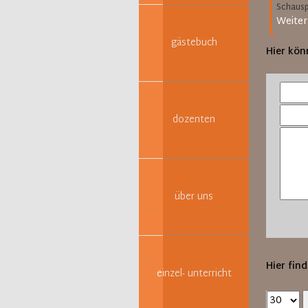
Schauspi
Weiter
gästebuch
Hier kön
dozenten
über uns
Hier find
einzel- unterricht
Ergebnis