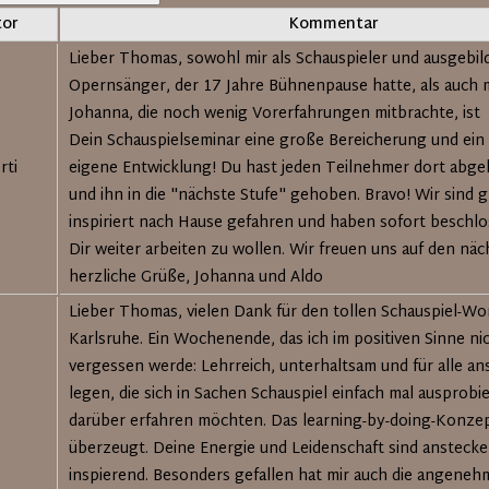
tor
Kommentar
Lieber Thomas, sowohl mir als Schauspieler und ausgebil
Opernsänger, der 17 Jahre Bühnenpause hatte, als auch 
Johanna, die noch wenig Vorerfahrungen mitbrachte, ist
Dein Schauspielseminar eine große Bereicherung und ein 
rti
eigene Entwicklung! Du hast jeden Teilnehmer dort abge
und ihn in die "nächste Stufe" gehoben. Bravo! Wir sind g
inspiriert nach Hause gefahren und haben sofort beschlo
Dir weiter arbeiten zu wollen. Wir freuen uns auf den näc
herzliche Grüße, Johanna und Aldo
Lieber Thomas, vielen Dank für den tollen Schauspiel-Wo
Karlsruhe. Ein Wochenende, das ich im positiven Sinne ni
vergessen werde: Lehrreich, unterhaltsam und für alle an
legen, die sich in Sachen Schauspiel einfach mal ausprob
darüber erfahren möchten. Das learning-by-doing-Konzep
überzeugt. Deine Energie und Leidenschaft sind ansteck
inspierend. Besonders gefallen hat mir auch die angeneh