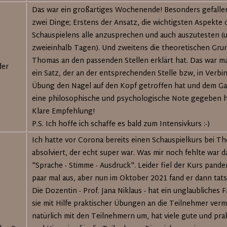
Das war ein großartiges Wochenende! Besonders gefalle
zwei Dinge; Erstens der Ansatz, die wichtigsten Aspekte 
Schauspielens alle anzusprechen und auch auszutesten (u
zweieinhalb Tagen). Und zweitens die theoretischen Grun
Thomas an den passenden Stellen erklärt hat. Das war m
der
ein Satz, der an der entsprechenden Stelle bzw, in Verbi
Übung den Nagel auf den Kopf getroffen hat und dem G
eine philosophische und psychologische Note gegeben h
Klare Empfehlung!
P.S. Ich hoffe ich schaffe es bald zum Intensivkurs :-)
Ich hatte vor Corona bereits einen Schauspielkurs bei T
absolviert, der echt super war. Was mir noch fehlte war 
"Sprache - Stimme - Ausdruck". Leider fiel der Kurs pand
paar mal aus, aber nun im Oktober 2021 fand er dann tatsä
Die Dozentin - Prof. Jana Niklaus - hat ein unglaubliches 
sie mit Hilfe praktischer Übungen an die Teilnehmer vermi
natürlich mit den Teilnehmern um, hat viele gute und pra