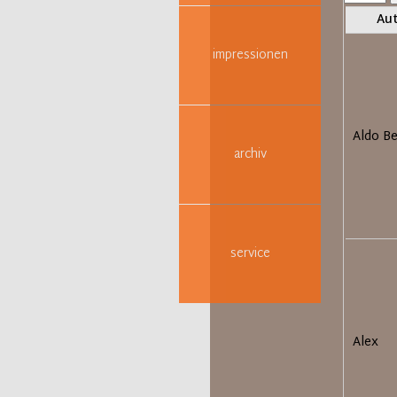
pro
Au
Seite
impressionen
Aldo Be
archiv
service
Alex