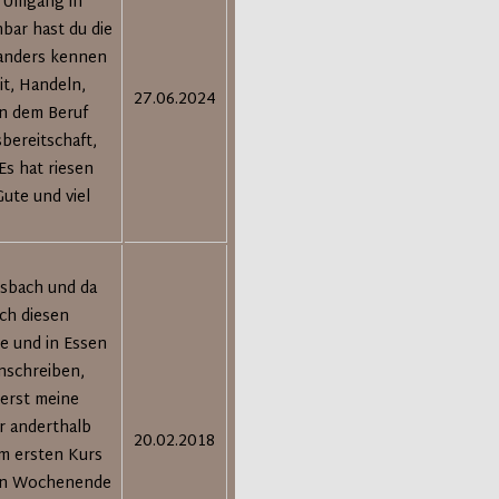
n Umgang in
hbar hast du die
 anders kennen
it, Handeln,
27.06.2024
n dem Beruf
bereitschaft,
Es hat riesen
ute und viel
nsbach und da
ich diesen
e und in Essen
nschreiben,
 erst meine
r anderthalb
20.02.2018
am ersten Kurs
 ein Wochenende