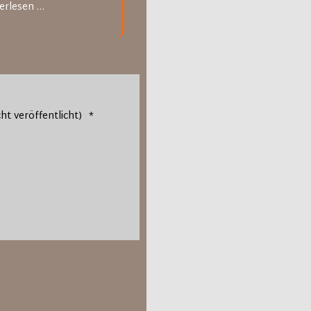
Gästebuch
erlesen …
Gesang
cht veröffentlicht)
*