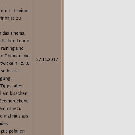
teht mit seiner
inhalte zu
in das Thema,
ruflichen Leben
Training und
nn Themen, die
27.11.2017
wickeln - z. B.
selbst ist
egung,
 Tipps, aber
 ein bisschen
 Beeindruckend
sein nahezu
o mal raus aus
ndes
ut gefallen.