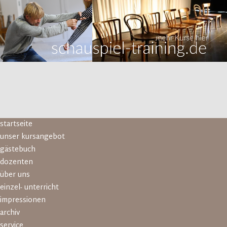
Navigation
startseite
überspringen
unser kursangebot
gästebuch
dozenten
über uns
einzel- unterricht
impressionen
archiv
service